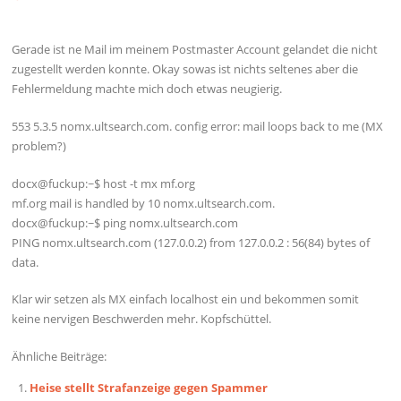
Gerade ist ne Mail im meinem Postmaster Account gelandet die nicht
zugestellt werden konnte. Okay sowas ist nichts seltenes aber die
Fehlermeldung machte mich doch etwas neugierig.
553 5.3.5 nomx.ultsearch.com. config error: mail loops back to me (MX
problem?)
docx@fuckup:~$ host -t mx mf.org
mf.org mail is handled by 10 nomx.ultsearch.com.
docx@fuckup:~$ ping nomx.ultsearch.com
PING nomx.ultsearch.com (127.0.0.2) from 127.0.0.2 : 56(84) bytes of
data.
Klar wir setzen als MX einfach localhost ein und bekommen somit
keine nervigen Beschwerden mehr. Kopfschüttel.
Ähnliche Beiträge:
Heise stellt Strafanzeige gegen Spammer