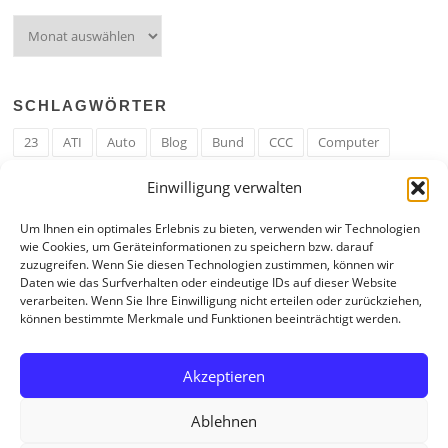
Archiv
SCHLAGWÖRTER
23
ATI
Auto
Blog
Bund
CCC
Computer
cron
Cronjob
Ehe
EM
Erwerbsregeln
Essen
Einwilligung verwalten
Ferengi
Ferengi Erwerbsregeln
Frau
Geld
Gericht
Um Ihnen ein optimales Erlebnis zu bieten, verwenden wir Technologien
Google
Hack
Hand
HE
ICE
IE
Internet
ISS
wie Cookies, um Geräteinformationen zu speichern bzw. darauf
zuzugreifen. Wenn Sie diesen Technologien zustimmen, können wir
Krefeld
Liebe
Linux u. Software
Mail
Mann
PHP
Daten wie das Surfverhalten oder eindeutige IDs auf dieser Website
verarbeiten. Wenn Sie Ihre Einwilligung nicht erteilen oder zurückziehen,
RAM
Regeln
RZ
Spam
Spiel
Ticker
USA
können bestimmte Merkmale und Funktionen beeinträchtigt werden.
Video
Weblog
Welt
WWW
Youtube
Zahl
Akzeptieren
Ablehnen