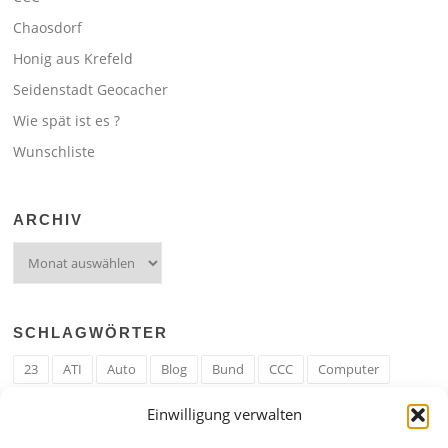
Chaosdorf
Honig aus Krefeld
Seidenstadt Geocacher
Wie spät ist es ?
Wunschliste
ARCHIV
Archiv
SCHLAGWÖRTER
23
ATI
Auto
Blog
Bund
CCC
Computer
cron
Cronjob
Ehe
EM
Erwerbsregeln
Essen
Einwilligung verwalten
Ferengi
Ferengi Erwerbsregeln
Frau
Geld
Gericht