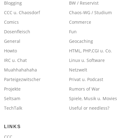
Blogging
BW / Reservist
CCC u. Chaosdorf
Chaos-WG / Studium
Comics
Commerce
Dosenfleisch
Fun
General
Geocaching
Howto
HTML, PHP,CGI u. Co.
IRC u. Chat
Linux u. Software
Muahhahahaha
Netzwelt
Parteigezwitscher
Privat u. Podcast
Projekte
Rumors of War
Seltsam
Spiele, Musik u. Movies
TechTalk
Useful or needless?
LINKS
CCC