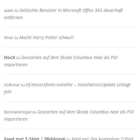
Gelöschte Benutzer in Microsoft Office 365 dauerhaft
aiaet
zu
entfernen
Macht Harry Potter schwul?
Mrar
zu
DocX
Geocaches auf dem Skoda Columbus Navi als POI
zu
importieren
ttf-mscorefonts-installer – Installation/Update schlägt
Volkmar
zu
fehl
Geocaches auf dem Skoda Columbus Navi als POI
Donnerknispel
zu
importieren
Feed me! T-Shirt | lifeblogv6
Feed me! Das kostenlose T-Shirt
zu