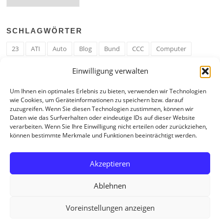
SCHLAGWÖRTER
23
ATI
Auto
Blog
Bund
CCC
Computer
cron
Cronjob
Ehe
EM
Erwerbsregeln
Essen
Einwilligung verwalten
Ferengi
Ferengi Erwerbsregeln
Frau
Geld
Gericht
Um Ihnen ein optimales Erlebnis zu bieten, verwenden wir Technologien
Google
Hack
Hand
HE
ICE
IE
Internet
ISS
wie Cookies, um Geräteinformationen zu speichern bzw. darauf
zuzugreifen. Wenn Sie diesen Technologien zustimmen, können wir
Krefeld
Liebe
Linux u. Software
Mail
Mann
PHP
Daten wie das Surfverhalten oder eindeutige IDs auf dieser Website
verarbeiten. Wenn Sie Ihre Einwilligung nicht erteilen oder zurückziehen,
RAM
Regeln
RZ
Spam
Spiel
Ticker
USA
können bestimmte Merkmale und Funktionen beeinträchtigt werden.
Video
Weblog
Welt
WWW
Youtube
Zahl
Akzeptieren
Ablehnen
Voreinstellungen anzeigen
Copyright © 2026 Tagebuch eines Internetjunkies. All Rights Reserved.