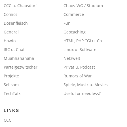
CCC u. Chaosdorf
Chaos-WG / Studium
Comics
Commerce
Dosenfleisch
Fun
General
Geocaching
Howto
HTML, PHP,CGI u. Co.
IRC u. Chat
Linux u. Software
Muahhahahaha
Netzwelt
Parteigezwitscher
Privat u. Podcast
Projekte
Rumors of War
Seltsam
Spiele, Musik u. Movies
TechTalk
Useful or needless?
LINKS
CCC