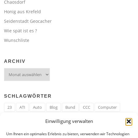
Chaosdorf
Honig aus Krefeld
Seidenstadt Geocacher
Wie spät ist es ?
Wunschliste
ARCHIV
Archiv
SCHLAGWÖRTER
23
ATI
Auto
Blog
Bund
CCC
Computer
cron
Cronjob
Ehe
EM
Erwerbsregeln
Essen
Einwilligung verwalten
Ferengi
Ferengi Erwerbsregeln
Frau
Geld
Gericht
Um Ihnen ein optimales Erlebnis zu bieten, verwenden wir Technologien