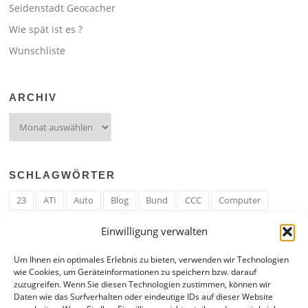
Seidenstadt Geocacher
Wie spät ist es ?
Wunschliste
ARCHIV
Archiv
SCHLAGWÖRTER
23
ATI
Auto
Blog
Bund
CCC
Computer
cron
Cronjob
Ehe
EM
Erwerbsregeln
Essen
Einwilligung verwalten
Ferengi
Ferengi Erwerbsregeln
Frau
Geld
Gericht
Um Ihnen ein optimales Erlebnis zu bieten, verwenden wir Technologien
Google
Hack
Hand
HE
ICE
IE
Internet
ISS
wie Cookies, um Geräteinformationen zu speichern bzw. darauf
zuzugreifen. Wenn Sie diesen Technologien zustimmen, können wir
Krefeld
Liebe
Linux u. Software
Mail
Mann
PHP
Daten wie das Surfverhalten oder eindeutige IDs auf dieser Website