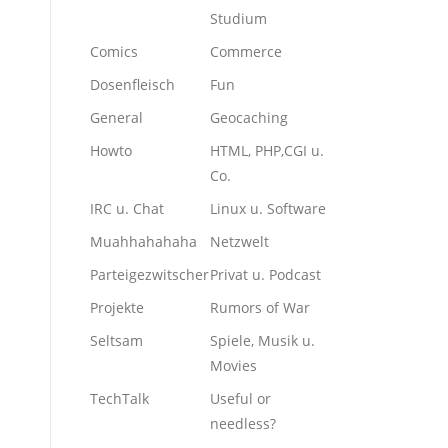
Studium
Comics
Commerce
Dosenfleisch
Fun
General
Geocaching
Howto
HTML, PHP,CGI u.
Co.
IRC u. Chat
Linux u. Software
Muahhahahaha
Netzwelt
Parteigezwitscher
Privat u. Podcast
Projekte
Rumors of War
Seltsam
Spiele, Musik u.
Movies
TechTalk
Useful or
needless?