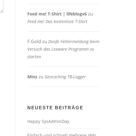
zu
Feed me! T-Shirt | lifeblogv6
Feed me! Das kostenlose T-Shirt
F.Gold
zu
Doofe Fehlermeldung beim
Versuch das Lexware Programm zu
starten
zu
Minz
Geocaching TB-Logger
NEUESTE BEITRÄGE
Happy SysAdminDay
Einfach und schnell mehrere VMs