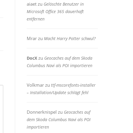
aiaet
zu
Gelöschte Benutzer in
Microsoft Office 365 dauerhaft
entfernen
Mrar
zu
Macht Harry Potter schwul?
zu
DocX
Geocaches auf dem Skoda
Columbus Navi als POI importieren
Volkmar
zu
ttf-mscorefonts-installer
– Installation/Update schlägt fehl
Donnerknispel
zu
Geocaches auf
dem Skoda Columbus Navi als POI
importieren