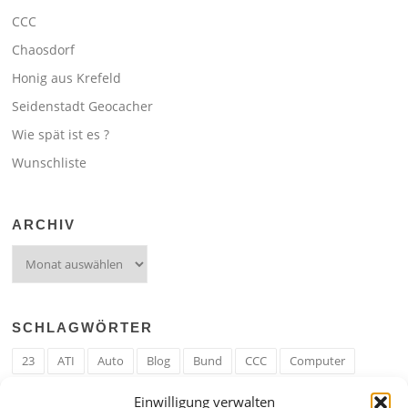
CCC
Chaosdorf
Honig aus Krefeld
Seidenstadt Geocacher
Wie spät ist es ?
Wunschliste
ARCHIV
Archiv
SCHLAGWÖRTER
23
ATI
Auto
Blog
Bund
CCC
Computer
cron
Cronjob
Ehe
EM
Erwerbsregeln
Essen
Einwilligung verwalten