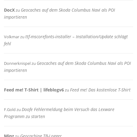
DocX
Geocaches auf dem Skoda Columbus Navi als POI
zu
importieren
ttf-mscorefonts-installer – Installation/Update schlägt
Volkmar
zu
fehl
Geocaches auf dem Skoda Columbus Navi als POI
Donnerknispel
zu
importieren
Feed me! T-Shirt | lifeblogv6
Feed me! Das kostenlose T-Shirt
zu
Doofe Fehlermeldung beim Versuch das Lexware
F.Gold
zu
Programm zu starten
Minz
Geocaching TB-Logger
zu