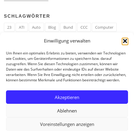
SCHLAGWÖRTER
23
ATI
Auto
Blog
Bund
CCC
Computer
cron
Cronjob
Ehe
EM
Erwerbsregeln
Essen
Einwilligung verwalten
Ferengi
Ferengi Erwerbsregeln
Frau
Geld
Gericht
Um Ihnen ein optimales Erlebnis zu bieten, verwenden wir Technologien
Google
Hack
Hand
HE
ICE
IE
Internet
ISS
wie Cookies, um Geräteinformationen zu speichern bzw. darauf
zuzugreifen. Wenn Sie diesen Technologien zustimmen, können wir
Krefeld
Liebe
Linux u. Software
Mail
Mann
PHP
Daten wie das Surfverhalten oder eindeutige IDs auf dieser Website
verarbeiten. Wenn Sie Ihre Einwilligung nicht erteilen oder zurückziehen,
RAM
Regeln
RZ
Spam
Spiel
Ticker
USA
können bestimmte Merkmale und Funktionen beeinträchtigt werden.
Video
Weblog
Welt
WWW
Youtube
Zahl
Akzeptieren
Ablehnen
Voreinstellungen anzeigen
Copyright © 2026 Tagebuch eines Internetjunkies. All Rights Reserved.