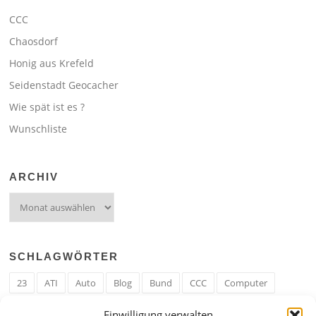
CCC
Chaosdorf
Honig aus Krefeld
Seidenstadt Geocacher
Wie spät ist es ?
Wunschliste
ARCHIV
Archiv
SCHLAGWÖRTER
23
ATI
Auto
Blog
Bund
CCC
Computer
cron
Cronjob
Ehe
EM
Erwerbsregeln
Essen
Einwilligung verwalten