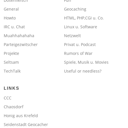
Dosenfleisch
Fun
General
Geocaching
Howto
HTML, PHP,CGI u. Co.
IRC u. Chat
Linux u. Software
Muahhahahaha
Netzwelt
Parteigezwitscher
Privat u. Podcast
Projekte
Rumors of War
Seltsam
Spiele, Musik u. Movies
TechTalk
Useful or needless?
LINKS
CCC
Chaosdorf
Honig aus Krefeld
Seidenstadt Geocacher