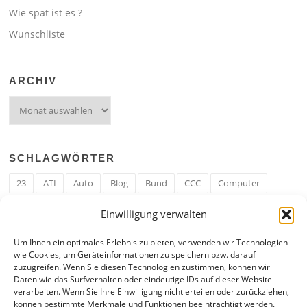
Wie spät ist es ?
Wunschliste
ARCHIV
Archiv
SCHLAGWÖRTER
23
ATI
Auto
Blog
Bund
CCC
Computer
cron
Cronjob
Ehe
EM
Erwerbsregeln
Essen
Einwilligung verwalten
Ferengi
Ferengi Erwerbsregeln
Frau
Geld
Gericht
Um Ihnen ein optimales Erlebnis zu bieten, verwenden wir Technologien
Google
Hack
Hand
HE
ICE
IE
Internet
ISS
wie Cookies, um Geräteinformationen zu speichern bzw. darauf
zuzugreifen. Wenn Sie diesen Technologien zustimmen, können wir
Krefeld
Liebe
Linux u. Software
Mail
Mann
PHP
Daten wie das Surfverhalten oder eindeutige IDs auf dieser Website
verarbeiten. Wenn Sie Ihre Einwilligung nicht erteilen oder zurückziehen,
RAM
Regeln
RZ
Spam
Spiel
Ticker
USA
können bestimmte Merkmale und Funktionen beeinträchtigt werden.