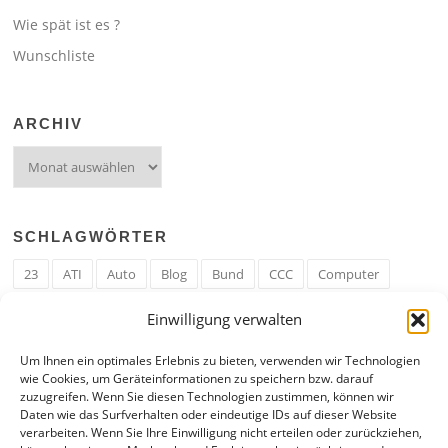
Wie spät ist es ?
Wunschliste
ARCHIV
Archiv
SCHLAGWÖRTER
23
ATI
Auto
Blog
Bund
CCC
Computer
cron
Cronjob
Ehe
EM
Erwerbsregeln
Essen
Einwilligung verwalten
Ferengi
Ferengi Erwerbsregeln
Frau
Geld
Gericht
Um Ihnen ein optimales Erlebnis zu bieten, verwenden wir Technologien
Google
Hack
Hand
HE
ICE
IE
Internet
ISS
wie Cookies, um Geräteinformationen zu speichern bzw. darauf
zuzugreifen. Wenn Sie diesen Technologien zustimmen, können wir
Krefeld
Liebe
Linux u. Software
Mail
Mann
PHP
Daten wie das Surfverhalten oder eindeutige IDs auf dieser Website
verarbeiten. Wenn Sie Ihre Einwilligung nicht erteilen oder zurückziehen,
RAM
Regeln
RZ
Spam
Spiel
Ticker
USA