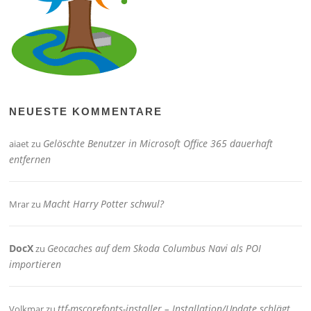
NEUESTE KOMMENTARE
Gelöschte Benutzer in Microsoft Office 365 dauerhaft
aiaet
zu
entfernen
Macht Harry Potter schwul?
Mrar
zu
DocX
Geocaches auf dem Skoda Columbus Navi als POI
zu
importieren
ttf-mscorefonts-installer – Installation/Update schlägt
Volkmar
zu