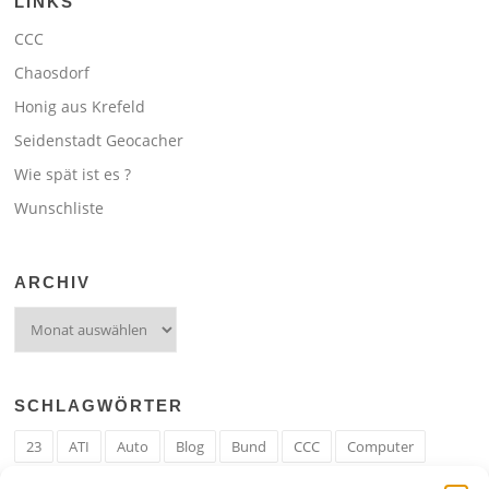
LINKS
CCC
Chaosdorf
Honig aus Krefeld
Seidenstadt Geocacher
Wie spät ist es ?
Wunschliste
ARCHIV
Archiv
SCHLAGWÖRTER
23
ATI
Auto
Blog
Bund
CCC
Computer
cron
Cronjob
Ehe
EM
Erwerbsregeln
Essen