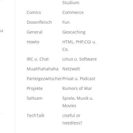
Studium
Comics
Commerce
Dosenfleisch
Fun
ha
General
Geocaching
Howto
HTML, PHP,CGI u.
Co.
IRC u. Chat
Linux u. Software
Muahhahahaha
Netzwelt
Parteigezwitscher
Privat u. Podcast
Projekte
Rumors of War
Seltsam
Spiele, Musik u.
Movies
TechTalk
Useful or
needless?