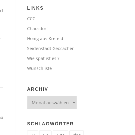
LINKS
rf
CCC
Chaosdorf
o
Honig aus Krefeld
…
Seidenstadt Geocacher
Wie spät ist es ?
Wunschliste
ARCHIV
Archiv
ha
SCHLAGWÖRTER
23
ATI
Auto
Blog