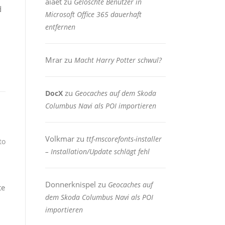
aiaet
zu
Gelöschte Benutzer in
d
Microsoft Office 365 dauerhaft
entfernen
Mrar
zu
Macht Harry Potter schwul?
zu
DocX
Geocaches auf dem Skoda
Columbus Navi als POI importieren
Volkmar
zu
ttf-mscorefonts-installer
to
– Installation/Update schlägt fehl
Donnerknispel
zu
Geocaches auf
te
dem Skoda Columbus Navi als POI
importieren