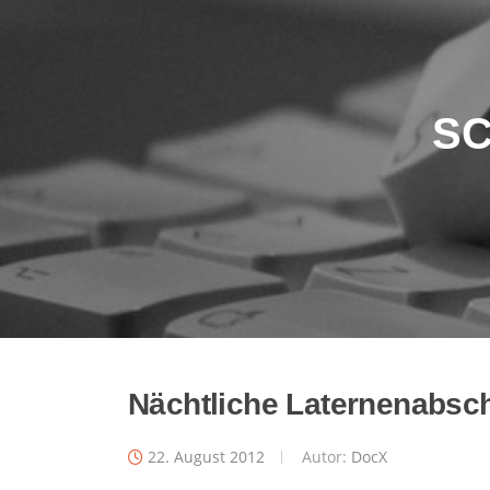
S
Nächtliche Laternenabsch
22. August 2012
Autor:
DocX