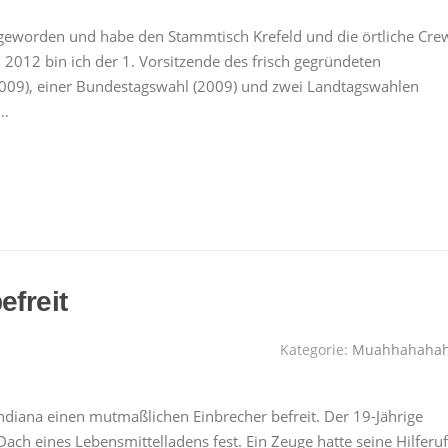
ei geworden und habe den Stammtisch Krefeld und die örtliche Cre
i 2012 bin ich der 1. Vorsitzende des frisch gegründeten
2009), einer Bundestagswahl (2009) und zwei Landtagswahlen
h…
efreit
Kategorie:
Muahhahaha
Indiana einen mutmaßlichen Einbrecher befreit. Der 19-Jährige
ch eines Lebensmittelladens fest. Ein Zeuge hatte seine Hilferu