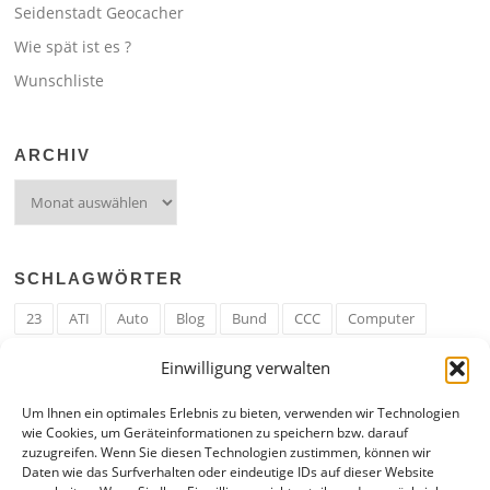
Seidenstadt Geocacher
Wie spät ist es ?
Wunschliste
ARCHIV
Archiv
SCHLAGWÖRTER
23
ATI
Auto
Blog
Bund
CCC
Computer
cron
Cronjob
Ehe
EM
Erwerbsregeln
Essen
Einwilligung verwalten
Ferengi
Ferengi Erwerbsregeln
Frau
Geld
Gericht
Um Ihnen ein optimales Erlebnis zu bieten, verwenden wir Technologien
Google
Hack
Hand
HE
ICE
IE
Internet
ISS
wie Cookies, um Geräteinformationen zu speichern bzw. darauf
zuzugreifen. Wenn Sie diesen Technologien zustimmen, können wir
Krefeld
Liebe
Linux u. Software
Mail
Mann
PHP
Daten wie das Surfverhalten oder eindeutige IDs auf dieser Website