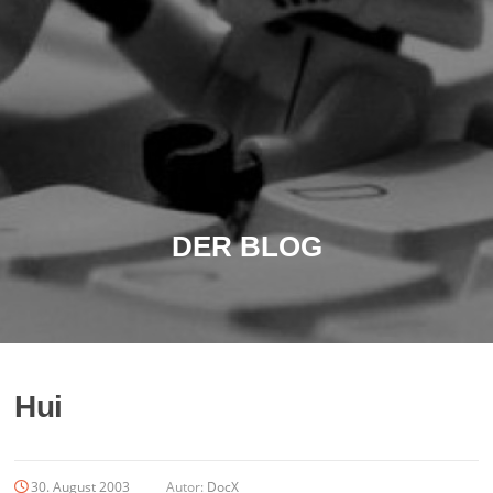
DER BLOG
Hui
30. August 2003
Autor:
DocX