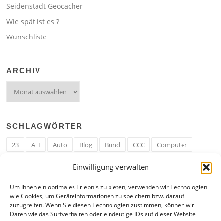
Seidenstadt Geocacher
Wie spät ist es ?
Wunschliste
ARCHIV
Archiv
SCHLAGWÖRTER
23
ATI
Auto
Blog
Bund
CCC
Computer
cron
Cronjob
Ehe
EM
Erwerbsregeln
Essen
Einwilligung verwalten
Ferengi
Ferengi Erwerbsregeln
Frau
Geld
Gericht
Um Ihnen ein optimales Erlebnis zu bieten, verwenden wir Technologien
Google
Hack
Hand
HE
ICE
IE
Internet
ISS
wie Cookies, um Geräteinformationen zu speichern bzw. darauf
zuzugreifen. Wenn Sie diesen Technologien zustimmen, können wir
Krefeld
Liebe
Linux u. Software
Mail
Mann
PHP
Daten wie das Surfverhalten oder eindeutige IDs auf dieser Website