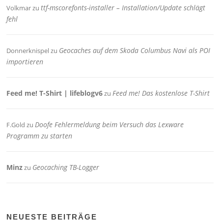
ttf-mscorefonts-installer – Installation/Update schlägt
Volkmar
zu
fehl
Geocaches auf dem Skoda Columbus Navi als POI
Donnerknispel
zu
importieren
Feed me! T-Shirt | lifeblogv6
Feed me! Das kostenlose T-Shirt
zu
Doofe Fehlermeldung beim Versuch das Lexware
F.Gold
zu
Programm zu starten
Minz
Geocaching TB-Logger
zu
NEUESTE BEITRÄGE