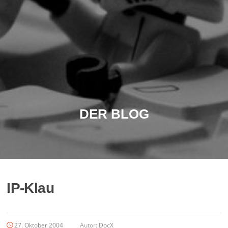
DER BLOG
IP-Klau
27. Oktober 2004
Autor:
DocX