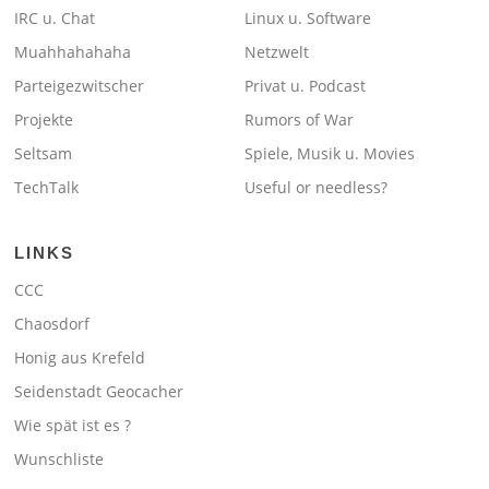
IRC u. Chat
Linux u. Software
Muahhahahaha
Netzwelt
Parteigezwitscher
Privat u. Podcast
Projekte
Rumors of War
Seltsam
Spiele, Musik u. Movies
TechTalk
Useful or needless?
LINKS
CCC
Chaosdorf
Honig aus Krefeld
Seidenstadt Geocacher
Wie spät ist es ?
Wunschliste