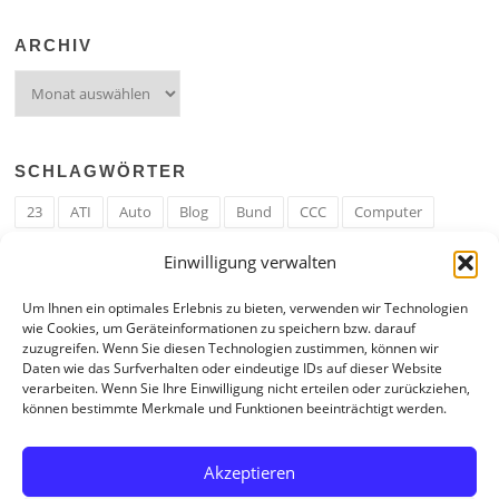
ARCHIV
Archiv
SCHLAGWÖRTER
23
ATI
Auto
Blog
Bund
CCC
Computer
cron
Cronjob
Ehe
EM
Erwerbsregeln
Essen
Einwilligung verwalten
Ferengi
Ferengi Erwerbsregeln
Frau
Geld
Gericht
Um Ihnen ein optimales Erlebnis zu bieten, verwenden wir Technologien
Google
Hack
Hand
HE
ICE
IE
Internet
ISS
wie Cookies, um Geräteinformationen zu speichern bzw. darauf
zuzugreifen. Wenn Sie diesen Technologien zustimmen, können wir
Krefeld
Liebe
Linux u. Software
Mail
Mann
PHP
Daten wie das Surfverhalten oder eindeutige IDs auf dieser Website
verarbeiten. Wenn Sie Ihre Einwilligung nicht erteilen oder zurückziehen,
RAM
Regeln
RZ
Spam
Spiel
Ticker
USA
können bestimmte Merkmale und Funktionen beeinträchtigt werden.
Video
Weblog
Welt
WWW
Youtube
Zahl
Akzeptieren