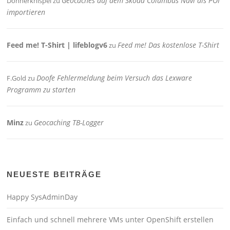
Geocaches auf dem Skoda Columbus Navi als POI
Donnerknispel
zu
importieren
Feed me! T-Shirt | lifeblogv6
Feed me! Das kostenlose T-Shirt
zu
Doofe Fehlermeldung beim Versuch das Lexware
F.Gold
zu
Programm zu starten
Minz
Geocaching TB-Logger
zu
NEUESTE BEITRÄGE
Happy SysAdminDay
Einfach und schnell mehrere VMs unter OpenShift erstellen