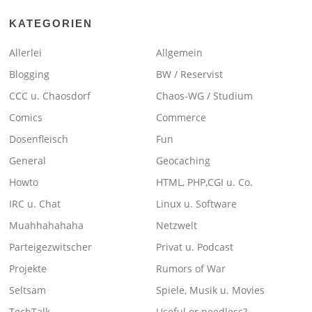
KATEGORIEN
Allerlei
Allgemein
Blogging
BW / Reservist
CCC u. Chaosdorf
Chaos-WG / Studium
Comics
Commerce
Dosenfleisch
Fun
General
Geocaching
Howto
HTML, PHP,CGI u. Co.
IRC u. Chat
Linux u. Software
Muahhahahaha
Netzwelt
Parteigezwitscher
Privat u. Podcast
Projekte
Rumors of War
Seltsam
Spiele, Musik u. Movies
TechTalk
Useful or needless?