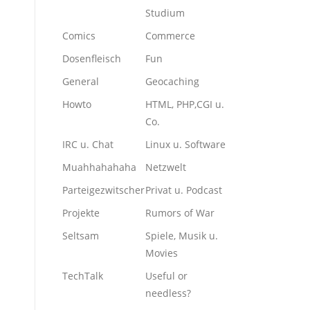
Studium
Comics
Commerce
Dosenfleisch
Fun
General
Geocaching
Howto
HTML, PHP,CGI u.
Co.
IRC u. Chat
Linux u. Software
Muahhahahaha
Netzwelt
Parteigezwitscher
Privat u. Podcast
Projekte
Rumors of War
Seltsam
Spiele, Musik u.
Movies
TechTalk
Useful or
needless?