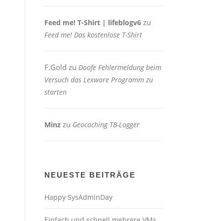
zu
Feed me! T-Shirt | lifeblogv6
Feed me! Das kostenlose T-Shirt
F.Gold
zu
Doofe Fehlermeldung beim
Versuch das Lexware Programm zu
starten
zu
Minz
Geocaching TB-Logger
NEUESTE BEITRÄGE
Happy SysAdminDay
Einfach und schnell mehrere VMs