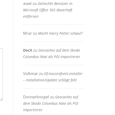
aiaet
zu
Gelöschte Benutzer in
Microsoft Office 365 dauerhaft
entfernen
Mrar
zu
Macht Harry Potter schwul?
zu
DocX
Geocaches auf dem Skoda
Columbus Navi als POI importieren
Volkmar
zu
ttf-mscorefonts-installer
– Installation/Update schlägt fehl
Donnerknispel
zu
Geocaches auf
dem Skoda Columbus Navi als POI
importieren