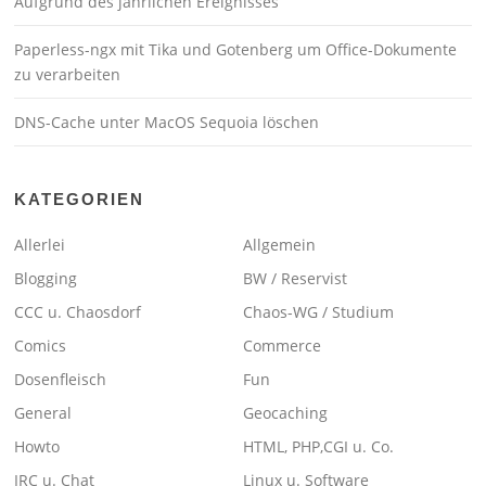
Aufgrund des jährlichen Ereignisses
Paperless-ngx mit Tika und Gotenberg um Office-Dokumente
zu verarbeiten
DNS-Cache unter MacOS Sequoia löschen
KATEGORIEN
Allerlei
Allgemein
Blogging
BW / Reservist
CCC u. Chaosdorf
Chaos-WG / Studium
Comics
Commerce
Dosenfleisch
Fun
General
Geocaching
Howto
HTML, PHP,CGI u. Co.
IRC u. Chat
Linux u. Software