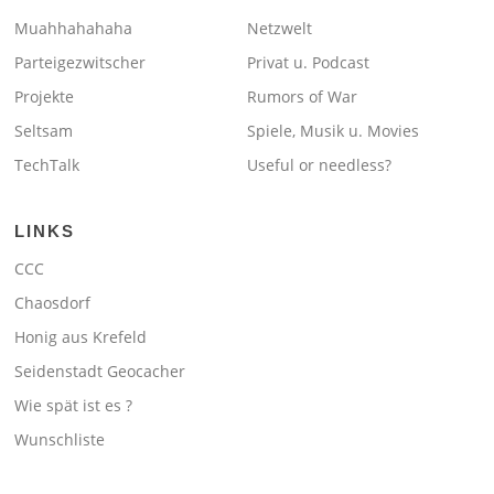
Muahhahahaha
Netzwelt
Parteigezwitscher
Privat u. Podcast
Projekte
Rumors of War
Seltsam
Spiele, Musik u. Movies
TechTalk
Useful or needless?
LINKS
CCC
Chaosdorf
Honig aus Krefeld
Seidenstadt Geocacher
Wie spät ist es ?
Wunschliste