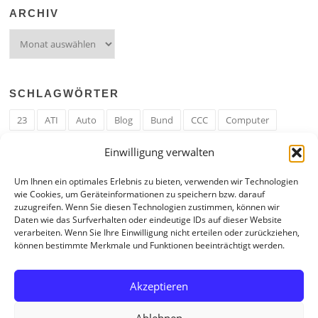
ARCHIV
Archiv
SCHLAGWÖRTER
23
ATI
Auto
Blog
Bund
CCC
Computer
cron
Cronjob
Ehe
EM
Erwerbsregeln
Essen
Einwilligung verwalten
Ferengi
Ferengi Erwerbsregeln
Frau
Geld
Gericht
Um Ihnen ein optimales Erlebnis zu bieten, verwenden wir Technologien
Google
Hack
Hand
HE
ICE
IE
Internet
ISS
wie Cookies, um Geräteinformationen zu speichern bzw. darauf
zuzugreifen. Wenn Sie diesen Technologien zustimmen, können wir
Krefeld
Liebe
Linux u. Software
Mail
Mann
PHP
Daten wie das Surfverhalten oder eindeutige IDs auf dieser Website
verarbeiten. Wenn Sie Ihre Einwilligung nicht erteilen oder zurückziehen,
RAM
Regeln
RZ
Spam
Spiel
Ticker
USA
können bestimmte Merkmale und Funktionen beeinträchtigt werden.
Video
Weblog
Welt
WWW
Youtube
Zahl
Akzeptieren
Ablehnen