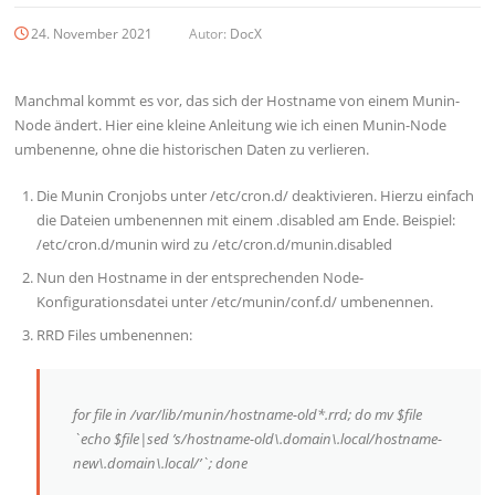
24. November 2021
Autor:
DocX
Manchmal kommt es vor, das sich der Hostname von einem Munin-
Node ändert. Hier eine kleine Anleitung wie ich einen Munin-Node
umbenenne, ohne die historischen Daten zu verlieren.
Die Munin Cronjobs unter /etc/cron.d/ deaktivieren. Hierzu einfach
die Dateien umbenennen mit einem .disabled am Ende. Beispiel:
/etc/cron.d/munin wird zu /etc/cron.d/munin.disabled
Nun den Hostname in der entsprechenden Node-
Konfigurationsdatei unter /etc/munin/conf.d/ umbenennen.
RRD Files umbenennen:
for file in /var/lib/munin/hostname-old*.rrd; do mv $file
`echo $file|sed ’s/hostname-old\.domain\.local/hostname-
new\.domain\.local/’`; done