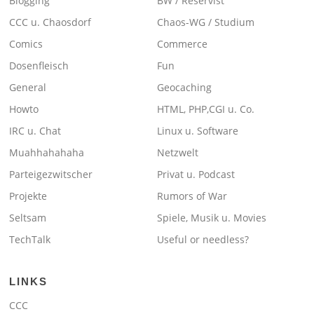
Blogging
BW / Reservist
CCC u. Chaosdorf
Chaos-WG / Studium
Comics
Commerce
Dosenfleisch
Fun
General
Geocaching
Howto
HTML, PHP,CGI u. Co.
IRC u. Chat
Linux u. Software
Muahhahahaha
Netzwelt
Parteigezwitscher
Privat u. Podcast
Projekte
Rumors of War
Seltsam
Spiele, Musik u. Movies
TechTalk
Useful or needless?
LINKS
CCC