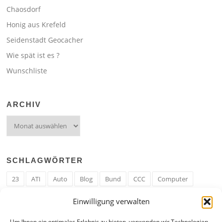
Chaosdorf
Honig aus Krefeld
Seidenstadt Geocacher
Wie spät ist es ?
Wunschliste
ARCHIV
Archiv
SCHLAGWÖRTER
23
ATI
Auto
Blog
Bund
CCC
Computer
cron
Cronjob
Ehe
EM
Erwerbsregeln
Essen
Einwilligung verwalten
Ferengi
Ferengi Erwerbsregeln
Frau
Geld
Gericht
Um Ihnen ein optimales Erlebnis zu bieten, verwenden wir Technologien