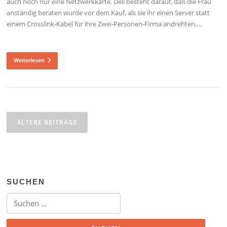
auch noch nur eine Netzwerkkarte. Dell besteht darauf, daß die Frau
anständig beraten wurde vor dem Kauf, als sie ihr einen Server statt
einem Crosslink-Kabel für ihre Zwei-Personen-Firma andrehten,…
Weiterlesen
Beitragsnavigation
ÄLTERE BEITRÄGE
SUCHEN
Suchen nach: