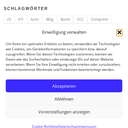
SCHLAGWÖRTER
23
ATI
Auto
Blog
Bund
CCC
Computer
cron
Cronjob
Ehe
EM
Erwerbsregeln
Essen
Einwilligung verwalten
Ferengi
Ferengi Erwerbsregeln
Frau
Geld
Gericht
Um Ihnen ein optimales Erlebnis zu bieten, verwenden wir Technologien
Google
Hack
Hand
HE
ICE
IE
Internet
ISS
wie Cookies, um Geräteinformationen zu speichern bzw. darauf
zuzugreifen. Wenn Sie diesen Technologien zustimmen, können wir
Krefeld
Liebe
Linux u. Software
Mail
Mann
PHP
Daten wie das Surfverhalten oder eindeutige IDs auf dieser Website
verarbeiten. Wenn Sie Ihre Einwilligung nicht erteilen oder zurückziehen,
RAM
Regeln
RZ
Spam
Spiel
Ticker
USA
können bestimmte Merkmale und Funktionen beeinträchtigt werden.
Video
Weblog
Welt
WWW
Youtube
Zahl
Akzeptieren
Ablehnen
Voreinstellungen anzeigen
Copyright © 2026 Tagebuch eines Internetjunkies. All Rights Reserved.
Cookie-Richtlinie
Datenschutz
Impressum
Screenr parallax theme
von FameThemes