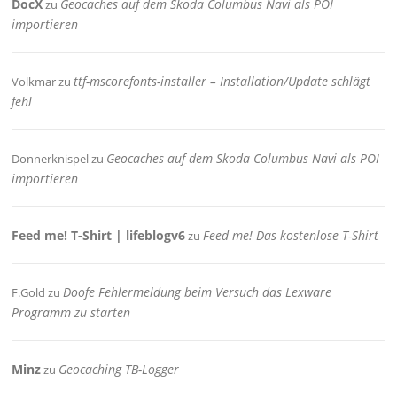
DocX
Geocaches auf dem Skoda Columbus Navi als POI
zu
importieren
ttf-mscorefonts-installer – Installation/Update schlägt
Volkmar
zu
fehl
Geocaches auf dem Skoda Columbus Navi als POI
Donnerknispel
zu
importieren
Feed me! T-Shirt | lifeblogv6
Feed me! Das kostenlose T-Shirt
zu
Doofe Fehlermeldung beim Versuch das Lexware
F.Gold
zu
Programm zu starten
Minz
Geocaching TB-Logger
zu