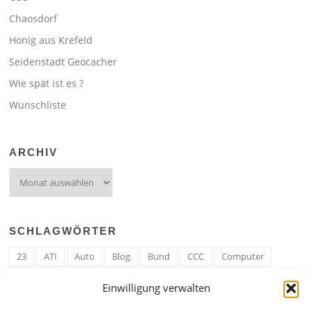
Chaosdorf
Honig aus Krefeld
Seidenstadt Geocacher
Wie spät ist es ?
Wunschliste
ARCHIV
Archiv
SCHLAGWÖRTER
23
ATI
Auto
Blog
Bund
CCC
Computer
cron
Cronjob
Ehe
EM
Erwerbsregeln
Essen
Einwilligung verwalten
Ferengi
Ferengi Erwerbsregeln
Frau
Geld
Gericht