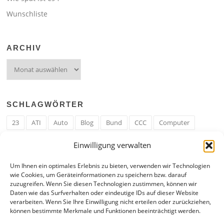
Wunschliste
ARCHIV
Archiv
SCHLAGWÖRTER
23
ATI
Auto
Blog
Bund
CCC
Computer
cron
Cronjob
Ehe
EM
Erwerbsregeln
Essen
Einwilligung verwalten
Ferengi
Ferengi Erwerbsregeln
Frau
Geld
Gericht
Um Ihnen ein optimales Erlebnis zu bieten, verwenden wir Technologien
Google
Hack
Hand
HE
ICE
IE
Internet
ISS
wie Cookies, um Geräteinformationen zu speichern bzw. darauf
zuzugreifen. Wenn Sie diesen Technologien zustimmen, können wir
Krefeld
Liebe
Linux u. Software
Mail
Mann
PHP
Daten wie das Surfverhalten oder eindeutige IDs auf dieser Website
verarbeiten. Wenn Sie Ihre Einwilligung nicht erteilen oder zurückziehen,
RAM
Regeln
RZ
Spam
Spiel
Ticker
USA
können bestimmte Merkmale und Funktionen beeinträchtigt werden.