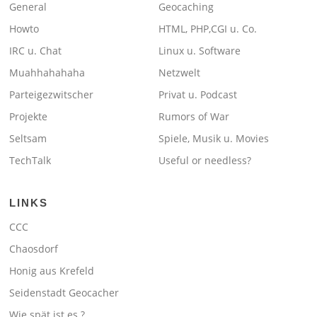
General
Geocaching
Howto
HTML, PHP,CGI u. Co.
IRC u. Chat
Linux u. Software
Muahhahahaha
Netzwelt
Parteigezwitscher
Privat u. Podcast
Projekte
Rumors of War
Seltsam
Spiele, Musik u. Movies
TechTalk
Useful or needless?
LINKS
CCC
Chaosdorf
Honig aus Krefeld
Seidenstadt Geocacher
Wie spät ist es ?