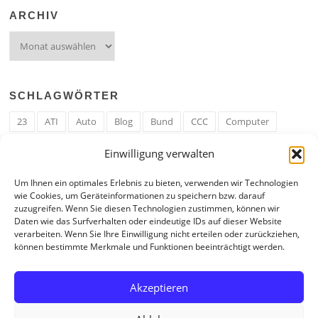
ARCHIV
Archiv
SCHLAGWÖRTER
23
ATI
Auto
Blog
Bund
CCC
Computer
cron
Cronjob
Ehe
EM
Erwerbsregeln
Essen
Einwilligung verwalten
Ferengi
Ferengi Erwerbsregeln
Frau
Geld
Gericht
Um Ihnen ein optimales Erlebnis zu bieten, verwenden wir Technologien
Google
Hack
Hand
HE
ICE
IE
Internet
ISS
wie Cookies, um Geräteinformationen zu speichern bzw. darauf
zuzugreifen. Wenn Sie diesen Technologien zustimmen, können wir
Krefeld
Liebe
Linux u. Software
Mail
Mann
PHP
Daten wie das Surfverhalten oder eindeutige IDs auf dieser Website
verarbeiten. Wenn Sie Ihre Einwilligung nicht erteilen oder zurückziehen,
RAM
Regeln
RZ
Spam
Spiel
Ticker
USA
können bestimmte Merkmale und Funktionen beeinträchtigt werden.
Video
Weblog
Welt
WWW
Youtube
Zahl
Akzeptieren