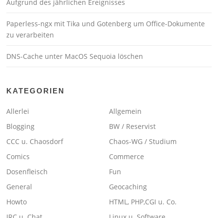
Aufgrund des jährlichen Ereignisses
Paperless-ngx mit Tika und Gotenberg um Office-Dokumente
zu verarbeiten
DNS-Cache unter MacOS Sequoia löschen
KATEGORIEN
Allerlei
Allgemein
Blogging
BW / Reservist
CCC u. Chaosdorf
Chaos-WG / Studium
Comics
Commerce
Dosenfleisch
Fun
General
Geocaching
Howto
HTML, PHP,CGI u. Co.
IRC u. Chat
Linux u. Software