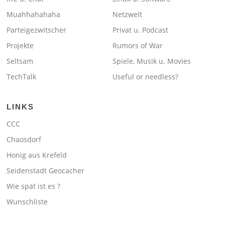
Muahhahahaha
Netzwelt
Parteigezwitscher
Privat u. Podcast
Projekte
Rumors of War
Seltsam
Spiele, Musik u. Movies
TechTalk
Useful or needless?
LINKS
CCC
Chaosdorf
Honig aus Krefeld
Seidenstadt Geocacher
Wie spät ist es ?
Wunschliste