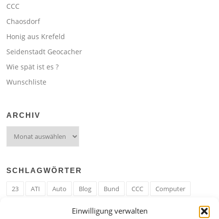
CCC
Chaosdorf
Honig aus Krefeld
Seidenstadt Geocacher
Wie spät ist es ?
Wunschliste
ARCHIV
Archiv
SCHLAGWÖRTER
23
ATI
Auto
Blog
Bund
CCC
Computer
cron
Cronjob
Ehe
EM
Erwerbsregeln
Essen
Einwilligung verwalten