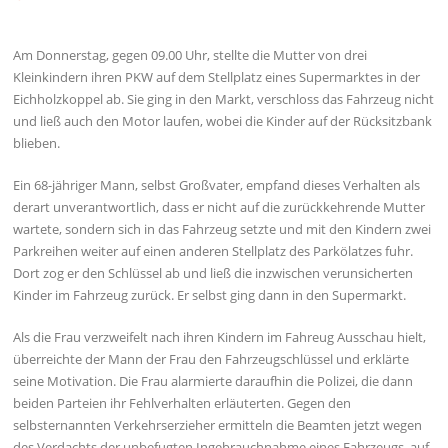
Am Donnerstag, gegen 09.00 Uhr, stellte die Mutter von drei
Kleinkindern ihren PKW auf dem Stellplatz eines Supermarktes in der
Eichholzkoppel ab. Sie ging in den Markt, verschloss das Fahrzeug nicht
und ließ auch den Motor laufen, wobei die Kinder auf der Rücksitzbank
blieben.
Ein 68-jähriger Mann, selbst Großvater, empfand dieses Verhalten als
derart unverantwortlich, dass er nicht auf die zurückkehrende Mutter
wartete, sondern sich in das Fahrzeug setzte und mit den Kindern zwei
Parkreihen weiter auf einen anderen Stellplatz des Parkölatzes fuhr.
Dort zog er den Schlüssel ab und ließ die inzwischen verunsicherten
Kinder im Fahrzeug zurück. Er selbst ging dann in den Supermarkt.
Als die Frau verzweifelt nach ihren Kindern im Fahreug Ausschau hielt,
überreichte der Mann der Frau den Fahrzeugschlüssel und erklärte
seine Motivation. Die Frau alarmierte daraufhin die Polizei, die dann
beiden Parteien ihr Fehlverhalten erläuterten. Gegen den
selbsternannten Verkehrserzieher ermitteln die Beamten jetzt wegen
des Verdachts der unbefugten Ingebrauchnahme eines Fahrzeugs, auf