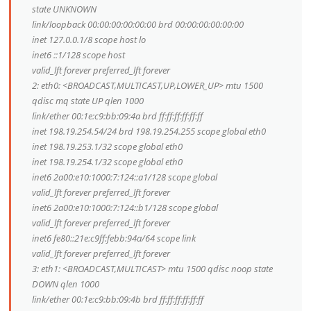
state UNKNOWN
link/loopback 00:00:00:00:00:00 brd 00:00:00:00:00:00
inet 127.0.0.1/8 scope host lo
inet6 ::1/128 scope host
valid_lft forever preferred_lft forever
2: eth0: <BROADCAST,MULTICAST,UP,LOWER_UP> mtu 1500
qdisc mq state UP qlen 1000
link/ether 00:1e:c9:bb:09:4a brd ff:ff:ff:ff:ff:ff
inet 198.19.254.54/24 brd 198.19.254.255 scope global eth0
inet 198.19.253.1/32 scope global eth0
inet 198.19.254.1/32 scope global eth0
inet6 2a00:e10:1000:7:124::a1/128 scope global
valid_lft forever preferred_lft forever
inet6 2a00:e10:1000:7:124::b1/128 scope global
valid_lft forever preferred_lft forever
inet6 fe80::21e:c9ff:febb:94a/64 scope link
valid_lft forever preferred_lft forever
3: eth1: <BROADCAST,MULTICAST> mtu 1500 qdisc noop state
DOWN qlen 1000
link/ether 00:1e:c9:bb:09:4b brd ff:ff:ff:ff:ff:ff