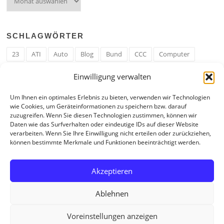
SCHLAGWÖRTER
23
ATI
Auto
Blog
Bund
CCC
Computer
cron
Cronjob
Ehe
EM
Erwerbsregeln
Essen
Einwilligung verwalten
Ferengi
Ferengi Erwerbsregeln
Frau
Geld
Gericht
Um Ihnen ein optimales Erlebnis zu bieten, verwenden wir Technologien
Google
Hack
Hand
HE
ICE
IE
Internet
ISS
wie Cookies, um Geräteinformationen zu speichern bzw. darauf
zuzugreifen. Wenn Sie diesen Technologien zustimmen, können wir
Krefeld
Liebe
Linux u. Software
Mail
Mann
PHP
Daten wie das Surfverhalten oder eindeutige IDs auf dieser Website
verarbeiten. Wenn Sie Ihre Einwilligung nicht erteilen oder zurückziehen,
RAM
Regeln
RZ
Spam
Spiel
Ticker
USA
können bestimmte Merkmale und Funktionen beeinträchtigt werden.
Video
Weblog
Welt
WWW
Youtube
Zahl
Akzeptieren
Ablehnen
Voreinstellungen anzeigen