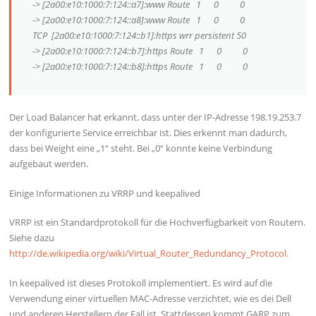
-> [2a00:e10:1000:7:124::a7]:www Route 1 0 0
-> [2a00:e10:1000:7:124::a8]:www Route 1 0 0
TCP [2a00:e10:1000:7:124::b1]:https wrr persistent 50
-> [2a00:e10:1000:7:124::b7]:https Route 1 0 0
-> [2a00:e10:1000:7:124::b8]:https Route 1 0 0
Der Load Balancer hat erkannt, dass unter der IP-Adresse 198.19.253.7
der konfigurierte Service erreichbar ist. Dies erkennt man dadurch,
dass bei Weight eine „1“ steht. Bei „0“ konnte keine Verbindung
aufgebaut werden.
Einige Informationen zu VRRP und keepalived
VRRP ist ein Standardprotokoll für die Hochverfügbarkeit von Routern.
Siehe dazu
http://de.wikipedia.org/wiki/Virtual_Router_Redundancy_Protocol
.
In keepalived ist dieses Protokoll implementiert. Es wird auf die
Verwendung einer virtuellen MAC-Adresse verzichtet, wie es dei Dell
und anderen Herstellern der Fall ist. Stattdessen kommt GARP zum