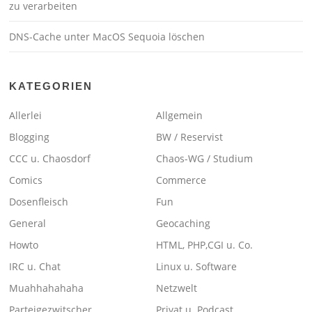
zu verarbeiten
DNS-Cache unter MacOS Sequoia löschen
KATEGORIEN
Allerlei
Allgemein
Blogging
BW / Reservist
CCC u. Chaosdorf
Chaos-WG / Studium
Comics
Commerce
Dosenfleisch
Fun
General
Geocaching
Howto
HTML, PHP,CGI u. Co.
IRC u. Chat
Linux u. Software
Muahhahahaha
Netzwelt
Parteigezwitscher
Privat u. Podcast