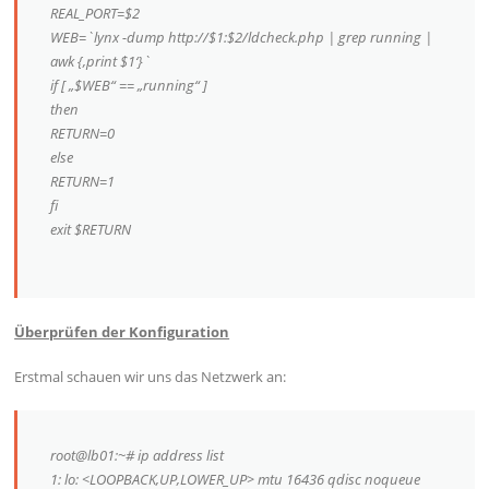
REAL_PORT=$2
WEB=`lynx -dump http://$1:$2/ldcheck.php | grep running |
awk {‚print $1‘}`
if [ „$WEB“ == „running“ ]
then
RETURN=0
else
RETURN=1
fi
exit $RETURN
Überprüfen der Konfiguration
Erstmal schauen wir uns das Netzwerk an:
root@lb01:~# ip address list
1: lo: <LOOPBACK,UP,LOWER_UP> mtu 16436 qdisc noqueue