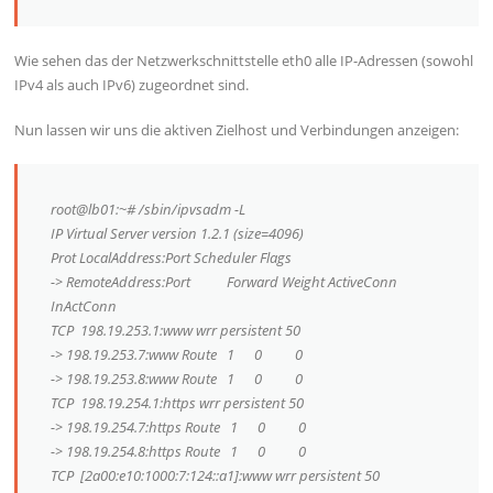
Wie sehen das der Netzwerkschnittstelle eth0 alle IP-Adressen (sowohl
IPv4 als auch IPv6) zugeordnet sind.
Nun lassen wir uns die aktiven Zielhost und Verbindungen anzeigen:
root@lb01:~# /sbin/ipvsadm -L
IP Virtual Server version 1.2.1 (size=4096)
Prot LocalAddress:Port Scheduler Flags
-> RemoteAddress:Port Forward Weight ActiveConn
InActConn
TCP 198.19.253.1:www wrr persistent 50
-> 198.19.253.7:www Route 1 0 0
-> 198.19.253.8:www Route 1 0 0
TCP 198.19.254.1:https wrr persistent 50
-> 198.19.254.7:https Route 1 0 0
-> 198.19.254.8:https Route 1 0 0
TCP [2a00:e10:1000:7:124::a1]:www wrr persistent 50