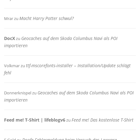
Macht Harry Potter schwul?
Mrar
zu
DocX
Geocaches auf dem Skoda Columbus Navi als POI
zu
importieren
ttf-mscorefonts-installer – Installation/Update schlägt
Volkmar
zu
fehl
Geocaches auf dem Skoda Columbus Navi als POI
Donnerknispel
zu
importieren
Feed me! T-Shirt | lifeblogv6
Feed me! Das kostenlose T-Shirt
zu
Doofe Fehlermeldung beim Versuch das Lexware
F.Gold
zu