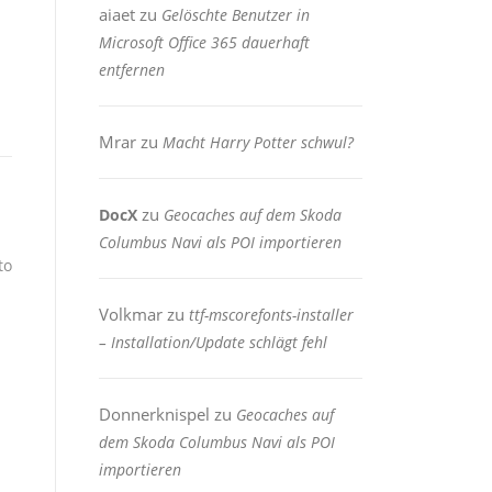
aiaet
zu
Gelöschte Benutzer in
Microsoft Office 365 dauerhaft
entfernen
Mrar
zu
Macht Harry Potter schwul?
zu
DocX
Geocaches auf dem Skoda
Columbus Navi als POI importieren
to
Volkmar
zu
ttf-mscorefonts-installer
– Installation/Update schlägt fehl
Donnerknispel
zu
Geocaches auf
dem Skoda Columbus Navi als POI
importieren