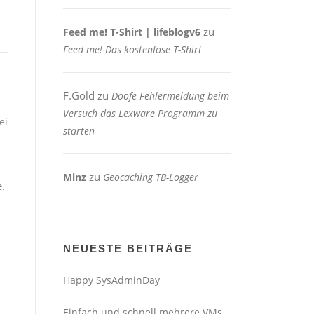
zu
Feed me! T-Shirt | lifeblogv6
Feed me! Das kostenlose T-Shirt
F.Gold
zu
Doofe Fehlermeldung beim
Versuch das Lexware Programm zu
ei
starten
zu
Minz
Geocaching TB-Logger
e.
NEUESTE BEITRÄGE
Happy SysAdminDay
Einfach und schnell mehrere VMs