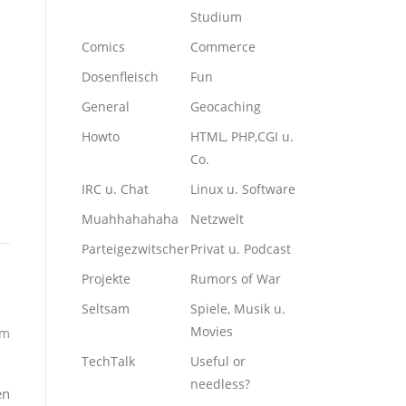
Studium
Comics
Commerce
Dosenfleisch
Fun
General
Geocaching
Howto
HTML, PHP,CGI u.
Co.
IRC u. Chat
Linux u. Software
Muahhahahaha
Netzwelt
Parteigezwitscher
Privat u. Podcast
Projekte
Rumors of War
Seltsam
Spiele, Musik u.
Movies
am
TechTalk
Useful or
needless?
en