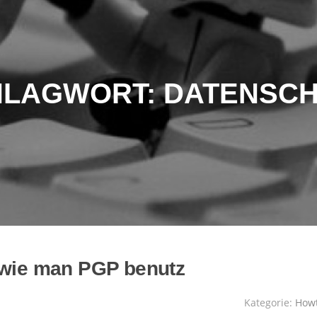
HLAGWORT:
DATENSCH
 wie man PGP benutz
Kategorie:
How