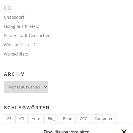
CCC
Chaosdorf
Honig aus Krefeld
Seidenstadt Geocacher
Wie spät ist es ?
Wunschliste
ARCHIV
Archiv
SCHLAGWÖRTER
23
ATI
Auto
Blog
Bund
CCC
Computer
cron
Cronjob
Ehe
EM
Erwerbsregeln
Essen
Einwilligung verwalten