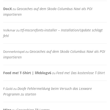
DocX
Geocaches auf dem Skoda Columbus Navi als POI
zu
importieren
ttf-mscorefonts-installer – Installation/Update schlägt
Volkmar
zu
fehl
Geocaches auf dem Skoda Columbus Navi als POI
Donnerknispel
zu
importieren
Feed me! T-Shirt | lifeblogv6
Feed me! Das kostenlose T-Shirt
zu
Doofe Fehlermeldung beim Versuch das Lexware
F.Gold
zu
Programm zu starten
Minz
Geocaching TB-Logger
zu