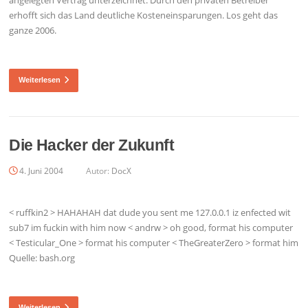
erhofft sich das Land deutliche Kosteneinsparungen. Los geht das
ganze 2006.
Weiterlesen
Die Hacker der Zukunft
4. Juni 2004
Autor:
DocX
< ruffkin2 > HAHAHAH dat dude you sent me 127.0.0.1 iz enfected wit
sub7 im fuckin with him now < andrw > oh good, format his computer
< Testicular_One > format his computer < TheGreaterZero > format him
Quelle: bash.org
Weiterlesen