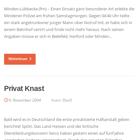
Minden-Lübbecke (frn) – Einen Einsatz ganz besonderer Art erlebte die
Mindener Polizei am frühen Samstagmorgen. Gegen 04:40 Uhr teilte
ein stark angetrunkener junger Mann über Notruf mit, er habe sich in
einem Bahnhof verirrt und finde nicht mehr heraus. Nach seinen
Angaben müsse er sich in Bielefeld, Herford oder Minden…
Weiterlesen
Privat Knast
9. November 2004
Autor:
DocX
Bald wird es in Deutschland die erste privatisierte Haftanstalt geben
berichtet SpOn. Das Land Hessen und der britische
Dienstleistungskonzern Serco haben gestern einen auf fünf Jahre
angelegten Vertrag unterzeichnet. Durch den privaten Betreiber