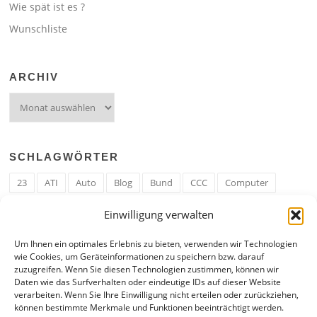
Wie spät ist es ?
Wunschliste
ARCHIV
Archiv
SCHLAGWÖRTER
23
ATI
Auto
Blog
Bund
CCC
Computer
cron
Cronjob
Ehe
EM
Erwerbsregeln
Essen
Einwilligung verwalten
Ferengi
Ferengi Erwerbsregeln
Frau
Geld
Gericht
Um Ihnen ein optimales Erlebnis zu bieten, verwenden wir Technologien
Google
Hack
Hand
HE
ICE
IE
Internet
ISS
wie Cookies, um Geräteinformationen zu speichern bzw. darauf
zuzugreifen. Wenn Sie diesen Technologien zustimmen, können wir
Krefeld
Liebe
Linux u. Software
Mail
Mann
PHP
Daten wie das Surfverhalten oder eindeutige IDs auf dieser Website
verarbeiten. Wenn Sie Ihre Einwilligung nicht erteilen oder zurückziehen,
RAM
Regeln
RZ
Spam
Spiel
Ticker
USA
können bestimmte Merkmale und Funktionen beeinträchtigt werden.