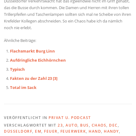
Düsseldorfer Verkehrswacht hat das irgwendwie nicht im Griff gehabt,
das die Busse durch kommen. Die Damen und Herren mit ihren tollen
Trillerpfeifen und Taschenlampen sollten sich mal ne Scheibe von ihren
Krefelder Kollegen abschneiden. So ein Chaos habe ich da nämlich
noch nie erlebt.
Ähnliche Beiträge:
Flachsmarkt Burg Linn
Aufdringliche Eichhörnchen
Typisch
Fakten zu der Zahl 23 [3]
Total im Sack
VERÖFFENTLICHT IN
PRIVAT U. PODCAST
VERSCHLAGWORTET MIT
23
,
AUTO
,
BUS
,
CHAOS
,
DEC
,
DÜSSELDORF
,
EM
,
FEUER
,
FEUERWERK
,
HAND
,
HANDY
,