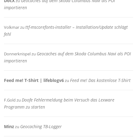
DocX
Geocaches auf dem Skoda Columbus Navi als POI
zu
importieren
ttf-mscorefonts-installer – Installation/Update schlägt
Volkmar
zu
fehl
Geocaches auf dem Skoda Columbus Navi als POI
Donnerknispel
zu
importieren
Feed me! T-Shirt | lifeblogv6
Feed me! Das kostenlose T-Shirt
zu
Doofe Fehlermeldung beim Versuch das Lexware
F.Gold
zu
Programm zu starten
Minz
Geocaching TB-Logger
zu