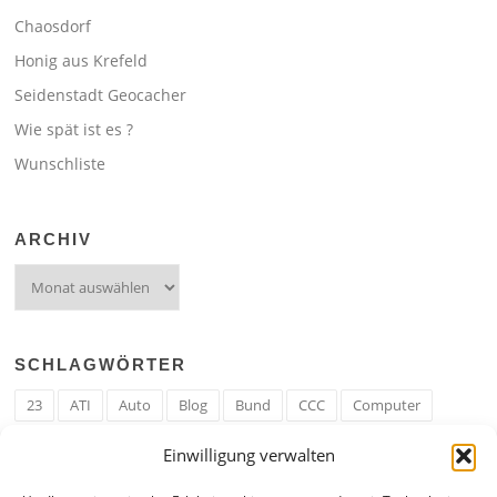
Chaosdorf
Honig aus Krefeld
Seidenstadt Geocacher
Wie spät ist es ?
Wunschliste
ARCHIV
Archiv
SCHLAGWÖRTER
23
ATI
Auto
Blog
Bund
CCC
Computer
cron
Cronjob
Ehe
EM
Erwerbsregeln
Essen
Einwilligung verwalten
Ferengi
Ferengi Erwerbsregeln
Frau
Geld
Gericht