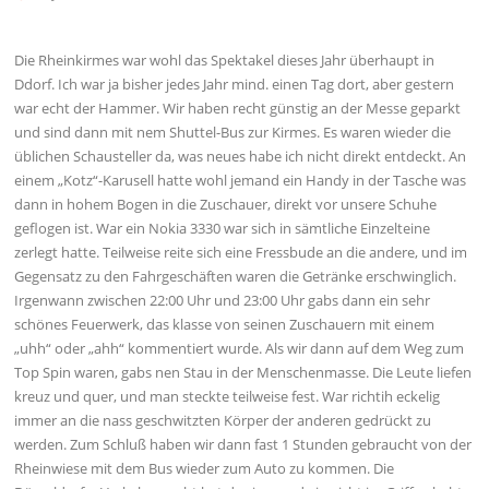
Die Rheinkirmes war wohl das Spektakel dieses Jahr überhaupt in
Ddorf. Ich war ja bisher jedes Jahr mind. einen Tag dort, aber gestern
war echt der Hammer. Wir haben recht günstig an der Messe geparkt
und sind dann mit nem Shuttel-Bus zur Kirmes. Es waren wieder die
üblichen Schausteller da, was neues habe ich nicht direkt entdeckt. An
einem „Kotz“-Karusell hatte wohl jemand ein Handy in der Tasche was
dann in hohem Bogen in die Zuschauer, direkt vor unsere Schuhe
geflogen ist. War ein Nokia 3330 war sich in sämtliche Einzelteine
zerlegt hatte. Teilweise reite sich eine Fressbude an die andere, und im
Gegensatz zu den Fahrgeschäften waren die Getränke erschwinglich.
Irgenwann zwischen 22:00 Uhr und 23:00 Uhr gabs dann ein sehr
schönes Feuerwerk, das klasse von seinen Zuschauern mit einem
„uhh“ oder „ahh“ kommentiert wurde. Als wir dann auf dem Weg zum
Top Spin waren, gabs nen Stau in der Menschenmasse. Die Leute liefen
kreuz und quer, und man steckte teilweise fest. War richtih eckelig
immer an die nass geschwitzten Körper der anderen gedrückt zu
werden. Zum Schluß haben wir dann fast 1 Stunden gebraucht von der
Rheinwiese mit dem Bus wieder zum Auto zu kommen. Die