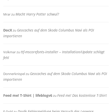
Macht Harry Potter schwul?
Mrar
zu
DocX
Geocaches auf dem Skoda Columbus Navi als POI
zu
importieren
ttf-mscorefonts-installer – Installation/Update schlägt
Volkmar
zu
fehl
Geocaches auf dem Skoda Columbus Navi als POI
Donnerknispel
zu
importieren
Feed me! T-Shirt | lifeblogv6
Feed me! Das kostenlose T-Shirt
zu
Doofe Fehlermeldung beim Versuch das Lexware
F.Gold
zu