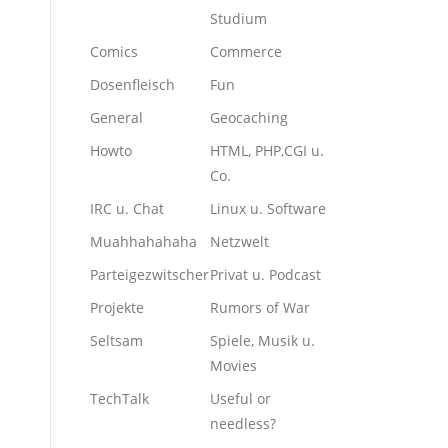
Studium
Comics
Commerce
Dosenfleisch
Fun
General
Geocaching
Howto
HTML, PHP,CGI u.
Co.
IRC u. Chat
Linux u. Software
Muahhahahaha
Netzwelt
Parteigezwitscher
Privat u. Podcast
Projekte
Rumors of War
Seltsam
Spiele, Musik u.
Movies
TechTalk
Useful or
needless?