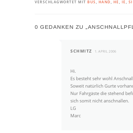
VERSCHLAGWORTET MIT
BUS
,
HAND
,
HE
,
IE
,
S
0 GEDANKEN ZU „
ANSCHNALLPFL
SCHMITZ
1. APRIL 2006
Hi.
Es besteht sehr wohl Anschnall
Soweit natürlich Gurte vorhan
Nur Fahrgäste die stehend befö
sich somit nicht anschnallen.
LG
Marc