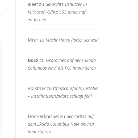
aiaet
zu
Gelöschte Benutzer in
Microsoft Office 365 dauerhaft
entfernen
Mrar
zu
Macht Harry Potter schwul?
zu
DocX
Geocaches auf dem Skoda
Columbus Navi als POI importieren
Volkmar
zu
ttf-mscorefonts-installer
– Installation/Update schlägt fehl
Donnerknispel
zu
Geocaches auf
dem Skoda Columbus Navi als POI
importieren