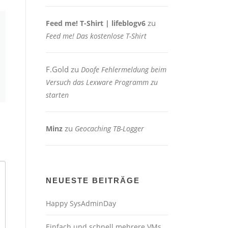
zu
Feed me! T-Shirt | lifeblogv6
Feed me! Das kostenlose T-Shirt
F.Gold
zu
Doofe Fehlermeldung beim
Versuch das Lexware Programm zu
starten
zu
Minz
Geocaching TB-Logger
NEUESTE BEITRÄGE
Happy SysAdminDay
Einfach und schnell mehrere VMs