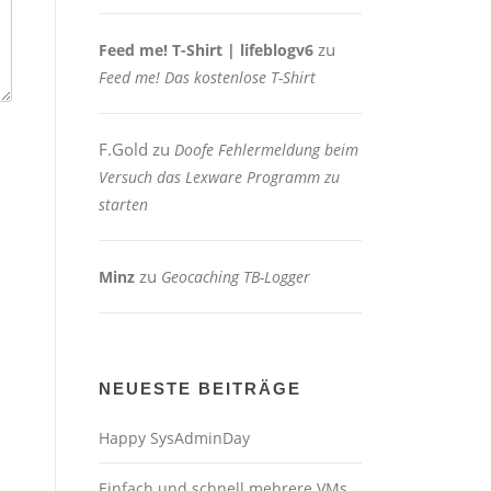
zu
Feed me! T-Shirt | lifeblogv6
Feed me! Das kostenlose T-Shirt
F.Gold
zu
Doofe Fehlermeldung beim
Versuch das Lexware Programm zu
starten
zu
Minz
Geocaching TB-Logger
NEUESTE BEITRÄGE
Happy SysAdminDay
Einfach und schnell mehrere VMs