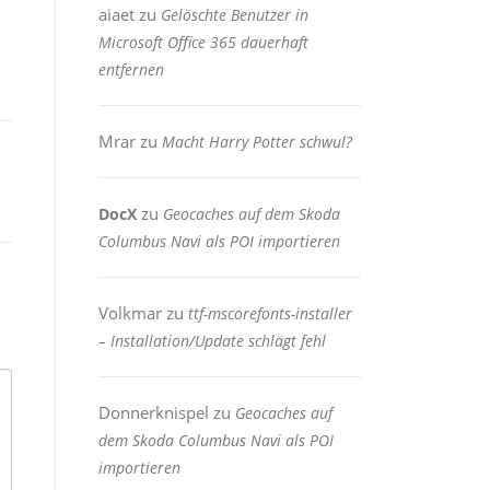
aiaet
zu
Gelöschte Benutzer in
Microsoft Office 365 dauerhaft
entfernen
Mrar
zu
Macht Harry Potter schwul?
zu
DocX
Geocaches auf dem Skoda
Columbus Navi als POI importieren
Volkmar
zu
ttf-mscorefonts-installer
– Installation/Update schlägt fehl
Donnerknispel
zu
Geocaches auf
dem Skoda Columbus Navi als POI
importieren