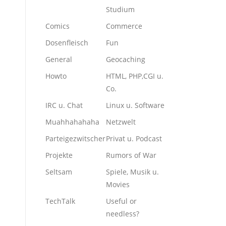
Studium
Comics
Commerce
Dosenfleisch
Fun
General
Geocaching
Howto
HTML, PHP,CGI u.
Co.
IRC u. Chat
Linux u. Software
Muahhahahaha
Netzwelt
Parteigezwitscher
Privat u. Podcast
Projekte
Rumors of War
Seltsam
Spiele, Musik u.
Movies
TechTalk
Useful or
needless?