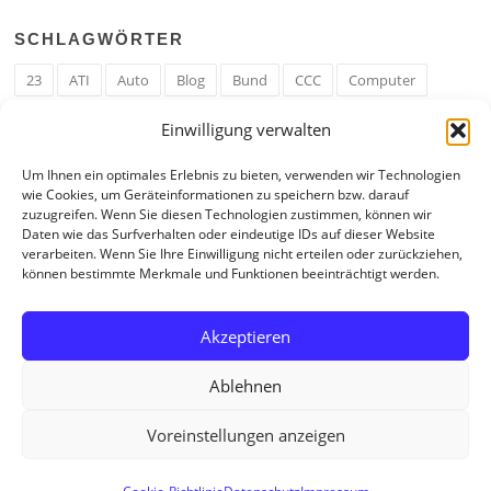
SCHLAGWÖRTER
23
ATI
Auto
Blog
Bund
CCC
Computer
cron
Cronjob
Ehe
EM
Erwerbsregeln
Essen
Einwilligung verwalten
Ferengi
Ferengi Erwerbsregeln
Frau
Geld
Gericht
Um Ihnen ein optimales Erlebnis zu bieten, verwenden wir Technologien
Google
Hack
Hand
HE
ICE
IE
Internet
ISS
wie Cookies, um Geräteinformationen zu speichern bzw. darauf
zuzugreifen. Wenn Sie diesen Technologien zustimmen, können wir
Krefeld
Liebe
Linux u. Software
Mail
Mann
PHP
Daten wie das Surfverhalten oder eindeutige IDs auf dieser Website
verarbeiten. Wenn Sie Ihre Einwilligung nicht erteilen oder zurückziehen,
RAM
Regeln
RZ
Spam
Spiel
Ticker
USA
können bestimmte Merkmale und Funktionen beeinträchtigt werden.
Video
Weblog
Welt
WWW
Youtube
Zahl
Akzeptieren
Ablehnen
Voreinstellungen anzeigen
Copyright © 2026 Tagebuch eines Internetjunkies. All Rights Reserved.